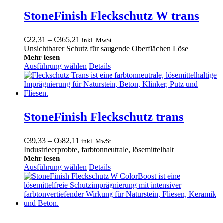
StoneFinish Fleckschutz W trans
Preisspanne:
€
22,31
–
€
365,21
inkl. MwSt.
€22,31
Unsichtbarer Schutz für saugende Oberflächen Löse
bis
Mehr lesen
Ausführung wählen
€365,21
Details
StoneFinish Fleckschutz trans
Preisspanne:
€
39,33
–
€
682,11
inkl. MwSt.
€39,33
Industrieerprobte, farbtonneutrale, lösemittelhalt
bis
Mehr lesen
Ausführung wählen
€682,11
Details