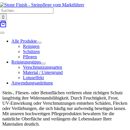
Zum
Suche
Inhalt
nach:
springen
Toggle
Navigation
Alle Produkte
Reinigen
Schützen
Pflegen
Reinigungstipps
Verschmutzungsarten
Material / Untergrund
Lotuseffekt
Anwendungsanleitung
Stein-, Fliesen- oder Betonflächen verlieren ohne richtigen Schutz
langfristig ihre Widerstandsfähigkeit. Durch Feuchtigkeit, Frost,
UV-Einwirkung oder Verschmutzungen entstehen Schäden, Flecken
oder Verfärbungen, die sich häufig nur aufwendig beseitigen lassen.
Mit unseren hochwertigen Pflegeprodukten bewahren Sie die
natürliche Oberfläche und verlängern die Lebensdauer Ihrer
Materialien deutlich.