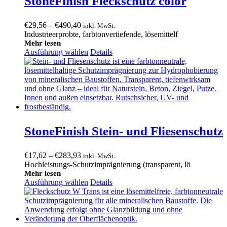
StoneFinish Fleckschutz color
Preisspanne:
€
29,56
–
€
490,40
inkl. MwSt.
€29,56
Industrieerprobte, farbtonvertiefende, lösemittelf
bis
Mehr lesen
Ausführung wählen
€490,40
Details
StoneFinish Stein- und Fliesenschutz
Preisspanne:
€
17,62
–
€
283,93
inkl. MwSt.
€17,62
Hochleistungs-Schutzimprägnierung (transparent, lö
bis
Mehr lesen
Ausführung wählen
€283,93
Details