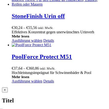
StoneFinish Urin off
Preisspanne:
€
30,24
–
€
55,56
inkl. MwSt.
€30,24
Effektives Konzentrat gegen unerwünschtes Urinverh
bis
Mehr lesen
Ausführung wählen
€55,56
Details
PoolForce Protect M51
Preisspanne:
€
37,64
–
€
360,86
inkl. MwSt.
€37,64
Hochleistungsimprägnat für Schwimmbäder & Pool
bis
Mehr lesen
Ausführung wählen
€360,86
Details
Close
×
product
quick
Titel
view