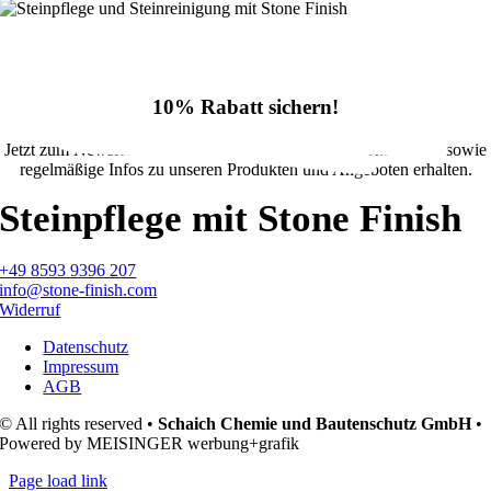
10% Rabatt sichern!
Jetzt zum Newsletter anmelden und 10% Rabatt im Onlineshop sowie
regelmäßige Infos zu unseren Produkten und Angeboten erhalten.
Steinpflege mit Stone Finish
+49 8593 9396 207
info@stone-finish.com
Widerruf
Datenschutz
Impressum
AGB
© All rights reserved •
Schaich Chemie und Bautenschutz GmbH
•
Powered by MEISINGER werbung+grafik
Page load link