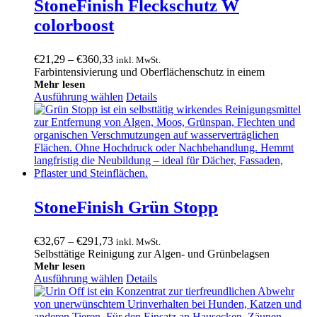
StoneFinish Fleckschutz W
colorboost
Preisspanne:
€
21,29
–
€
360,33
inkl. MwSt.
€21,29
Farbintensivierung und Oberflächenschutz in einem
bis
Mehr lesen
Ausführung wählen
€360,33
Details
StoneFinish Grün Stopp
Preisspanne:
€
32,67
–
€
291,73
inkl. MwSt.
€32,67
Selbsttätige Reinigung zur Algen- und Grünbelagsen
bis
Mehr lesen
Ausführung wählen
€291,73
Details