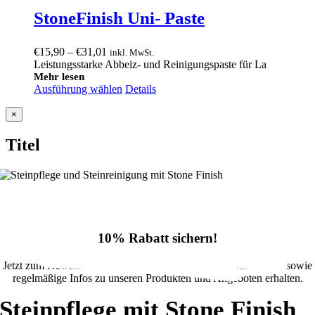
StoneFinish Uni- Paste
Preisspanne:
€
15,90
–
€
31,01
inkl. MwSt.
€15,90
Leistungsstarke Abbeiz- und Reinigungspaste für La
bis
Mehr lesen
Ausführung wählen
€31,01
Details
Close
×
product
quick
Titel
view
10% Rabatt sichern!
Jetzt zum Newsletter anmelden und 10% Rabatt im Onlineshop sowie
regelmäßige Infos zu unseren Produkten und Angeboten erhalten.
Steinpflege mit Stone Finish