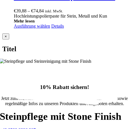
Preisspanne:
€
39,88
–
€
74,84
inkl. MwSt.
€39,88
Hochleistungspolierpaste für Stein, Metall und Kun
bis
Mehr lesen
Ausführung wählen
€74,84
Details
Close
×
product
quick
Titel
view
10% Rabatt sichern!
Jetzt zum Newsletter anmelden und 10% Rabatt im Onlineshop sowie
regelmäßige Infos zu unseren Produkten und Angeboten erhalten.
Steinpflege mit Stone Finish