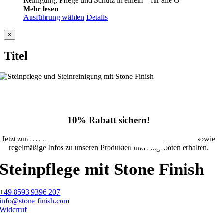
Reinigung, Pflege und Schutz in einem – für alle O
bis
Mehr lesen
Ausführung wählen
€174,34
Details
Close
×
product
quick
Titel
view
10% Rabatt sichern!
Jetzt zum Newsletter anmelden und 10% Rabatt im Onlineshop sowie
regelmäßige Infos zu unseren Produkten und Angeboten erhalten.
Steinpflege mit Stone Finish
+49 8593 9396 207
info@stone-finish.com
Widerruf