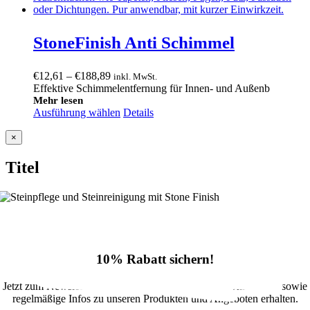
StoneFinish Anti Schimmel
Preisspanne:
€
12,61
–
€
188,89
inkl. MwSt.
€12,61
Effektive Schimmelentfernung für Innen- und Außenb
bis
Mehr lesen
Ausführung wählen
€188,89
Details
Close
×
product
quick
Titel
view
10% Rabatt sichern!
Jetzt zum Newsletter anmelden und 10% Rabatt im Onlineshop sowie
regelmäßige Infos zu unseren Produkten und Angeboten erhalten.