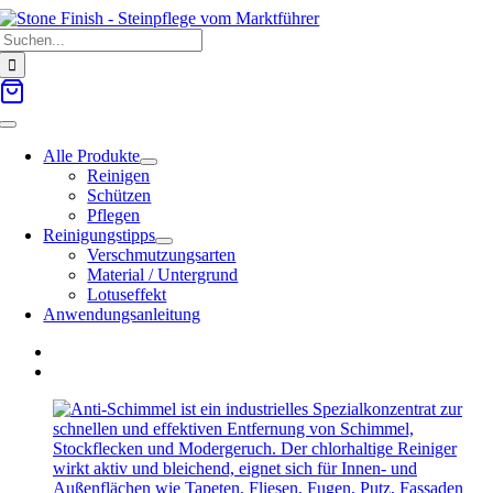
Zum
Suche
Inhalt
nach:
springen
Toggle
Navigation
Alle Produkte
Reinigen
Schützen
Pflegen
Reinigungstipps
Verschmutzungsarten
Material / Untergrund
Lotuseffekt
Anwendungsanleitung