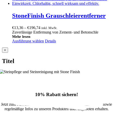
StoneFinish Grauschleierentferner
Preisspanne:
€
13,36
–
€
196,74
inkl. MwSt.
€13,36
Zuverlässige Entfernung von Zement- und Betonschle
bis
Mehr lesen
Ausführung wählen
€196,74
Details
Close
×
product
quick
Titel
view
10% Rabatt sichern!
Jetzt zum Newsletter anmelden und 10% Rabatt im Onlineshop sowie
regelmäßige Infos zu unseren Produkten und Angeboten erhalten.