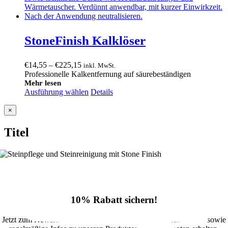
StoneFinish Kalklöser
Preisspanne:
€
14,55
–
€
225,15
inkl. MwSt.
€14,55
Professionelle Kalkentfernung auf säurebeständigen
bis
Mehr lesen
Ausführung wählen
€225,15
Details
Close
×
product
quick
Titel
view
10% Rabatt sichern!
Jetzt zum Newsletter anmelden und 10% Rabatt im Onlineshop sowie