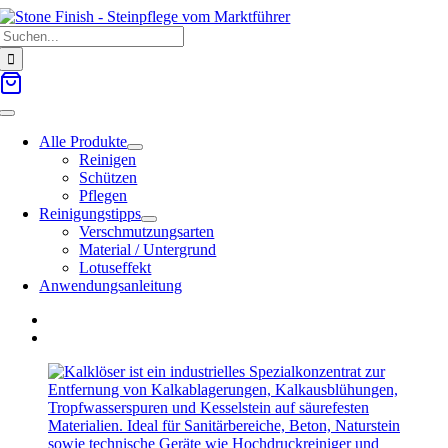
Zum
Suche
Inhalt
nach:
springen
Toggle
Navigation
Alle Produkte
Reinigen
Schützen
Pflegen
Reinigungstipps
Verschmutzungsarten
Material / Untergrund
Lotuseffekt
Anwendungsanleitung