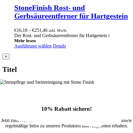
StoneFinish Rost- und
Gerbsäureentferner für Hartgestein
Preisspanne:
€
16,18
–
€
251,46
inkl. MwSt.
€16,18
Der Rost- und Gerbsäureentferner für Hartgestein i
bis
Mehr lesen
Ausführung wählen
€251,46
Details
Close
×
product
quick
Titel
view
10% Rabatt sichern!
Jetzt zum Newsletter anmelden und 10% Rabatt im Onlineshop sowie
regelmäßige Infos zu unseren Produkten und Angeboten erhalten.