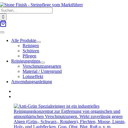
Zum
Suche
Inhalt
nach:
springen
Toggle
Navigation
Alle Produkte
Reinigen
Schützen
Pflegen
Reinigungstipps
Verschmutzungsarten
Material / Untergrund
Lotuseffekt
Anwendungsanleitung