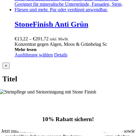
StoneFinish Anti Grün
Preisspanne:
€
13,22
–
€
201,72
inkl. MwSt.
€13,22
Konzentrat gegen Algen, Moos & Grünbelag Sc
bis
Mehr lesen
Ausführung wählen
€201,72
Details
Close
×
product
quick
Titel
view
10% Rabatt sichern!
Jetzt zum Newsletter anmelden und 10% Rabatt im Onlineshop sowie