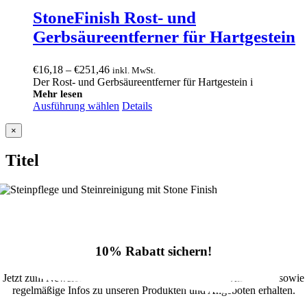
StoneFinish Rost- und
Gerbsäureentferner für Hartgestein
Preisspanne:
€
16,18
–
€
251,46
inkl. MwSt.
€16,18
Der Rost- und Gerbsäureentferner für Hartgestein i
bis
Mehr lesen
Ausführung wählen
€251,46
Details
Close
×
product
quick
Titel
view
10% Rabatt sichern!
Jetzt zum Newsletter anmelden und 10% Rabatt im Onlineshop sowie
regelmäßige Infos zu unseren Produkten und Angeboten erhalten.