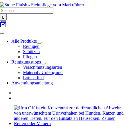
Zum
Suche
Inhalt
nach:
springen
Toggle
Navigation
Alle Produkte
Reinigen
Schützen
Pflegen
Reinigungstipps
Verschmutzungsarten
Material / Untergrund
Lotuseffekt
Anwendungsanleitung