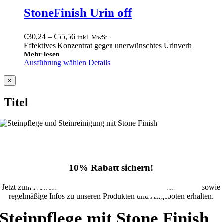
StoneFinish Urin off
Preisspanne:
€
30,24
–
€
55,56
inkl. MwSt.
€30,24
Effektives Konzentrat gegen unerwünschtes Urinverh
bis
Mehr lesen
Ausführung wählen
€55,56
Details
Close
×
product
quick
Titel
view
10% Rabatt sichern!
Jetzt zum Newsletter anmelden und 10% Rabatt im Onlineshop sowie
regelmäßige Infos zu unseren Produkten und Angeboten erhalten.
Steinpflege mit Stone Finish