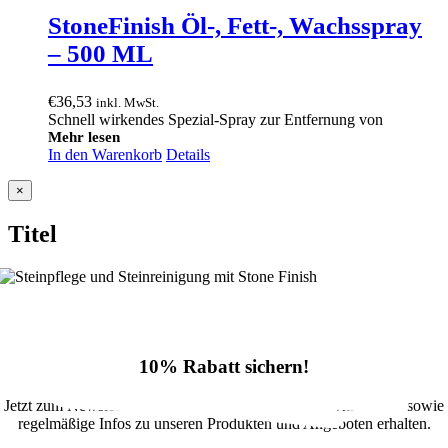
StoneFinish Öl-, Fett-, Wachsspray
– 500 ML
€
36,53
inkl. MwSt.
Schnell wirkendes Spezial-Spray zur Entfernung von
Mehr lesen
In den Warenkorb
Details
Close
×
product
quick
Titel
view
10% Rabatt sichern!
Jetzt zum Newsletter anmelden und 10% Rabatt im Onlineshop sowie
regelmäßige Infos zu unseren Produkten und Angeboten erhalten.