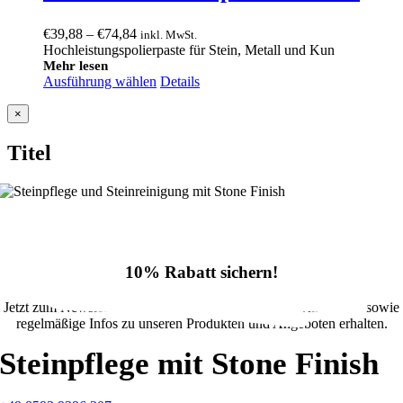
Preisspanne:
€
39,88
–
€
74,84
inkl. MwSt.
€39,88
Hochleistungspolierpaste für Stein, Metall und Kun
bis
Mehr lesen
Ausführung wählen
€74,84
Details
Close
×
product
quick
Titel
view
10% Rabatt sichern!
Jetzt zum Newsletter anmelden und 10% Rabatt im Onlineshop sowie
regelmäßige Infos zu unseren Produkten und Angeboten erhalten.
Steinpflege mit Stone Finish