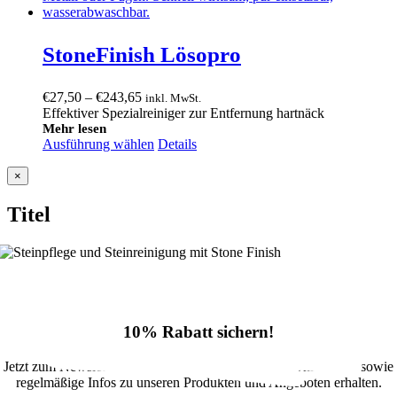
StoneFinish Lösopro
Preisspanne:
€
27,50
–
€
243,65
inkl. MwSt.
€27,50
Effektiver Spezialreiniger zur Entfernung hartnäck
bis
Mehr lesen
Ausführung wählen
€243,65
Details
Close
×
product
quick
Titel
view
10% Rabatt sichern!
Jetzt zum Newsletter anmelden und 10% Rabatt im Onlineshop sowie
regelmäßige Infos zu unseren Produkten und Angeboten erhalten.