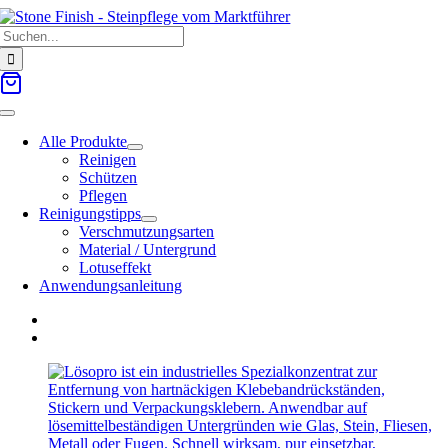
Zum
Suche
Inhalt
nach:
springen
Toggle
Navigation
Alle Produkte
Reinigen
Schützen
Pflegen
Reinigungstipps
Verschmutzungsarten
Material / Untergrund
Lotuseffekt
Anwendungsanleitung