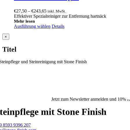
Preisspanne:
€
27,50
–
€
243,65
inkl. MwSt.
€27,50
Effektiver Spezialreiniger zur Entfernung hartnäck
bis
Mehr lesen
Ausführung wählen
€243,65
Details
Close
×
product
quick
Titel
view
Jetzt zum Newsletter anmelden und 10% Ra
teinpflege mit Stone Finish
9 8593 9396 207