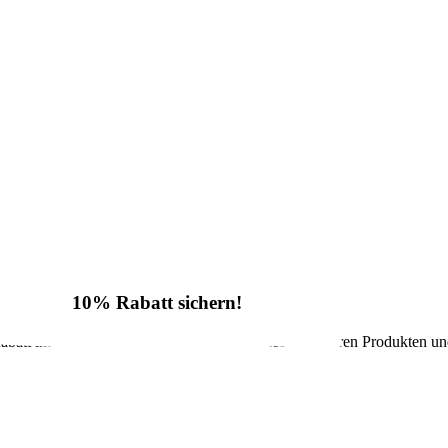
10% Rabatt sichern!
batt im Onlineshop sowie regelmäßige Infos zu unseren Produkten un