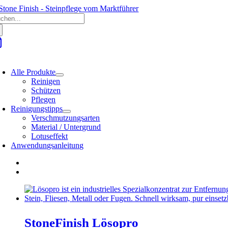
Zum
che
Inhalt
ch:
springen
oggle
avigation
Alle Produkte
Reinigen
Schützen
Pflegen
Reinigungstipps
Verschmutzungsarten
Material / Untergrund
Lotuseffekt
Anwendungsanleitung
StoneFinish Lösopro