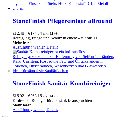
StoneFinish Pflegereiniger allround
Preisspanne:
€
12,48
–
€
174,34
inkl. MwSt.
€12,48
Reinigung, Pflege und Schutz in einem – für alle O
bis
Mehr lesen
Ausführung wählen
€174,34
Details
StoneFinish Sanitär Kombireiniger
Preisspanne:
€
16,92
–
€
263,16
inkl. MwSt.
€16,92
Kraftvoller Reiniger für alle stark beanspruchten
bis
Mehr lesen
Ausführung wählen
€263,16
Details