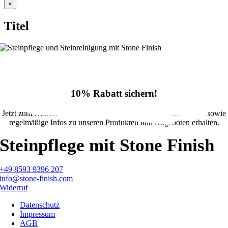
Close
×
product
quick
Titel
view
10% Rabatt sichern!
Jetzt zum Newsletter anmelden und 10% Rabatt im Onlineshop sowie
regelmäßige Infos zu unseren Produkten und Angeboten erhalten.
Steinpflege mit Stone Finish
+49 8593 9396 207
info@stone-finish.com
Widerruf
Datenschutz
Impressum
AGB