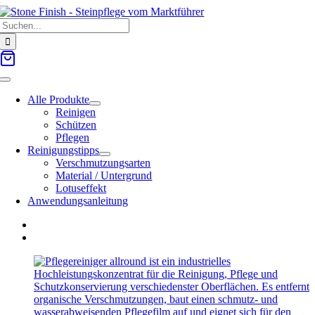
Zum
Suche
Inhalt
nach:
springen
Toggle
Navigation
Alle Produkte
Reinigen
Schützen
Pflegen
Reinigungstipps
Verschmutzungsarten
Material / Untergrund
Lotuseffekt
Anwendungsanleitung