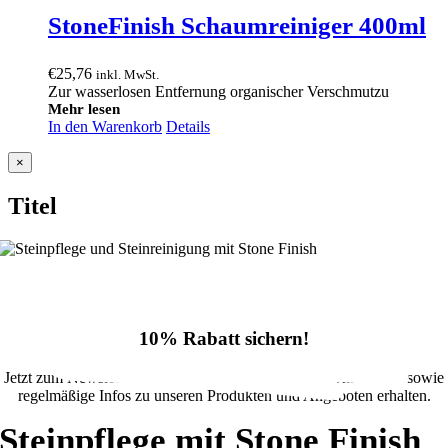
StoneFinish Schaumreiniger 400ml
€
25,76
inkl. MwSt.
Zur wasserlosen Entfernung organischer Verschmutzu
Mehr lesen
In den Warenkorb
Details
Close
×
product
quick
Titel
view
10% Rabatt sichern!
Jetzt zum Newsletter anmelden und 10% Rabatt im Onlineshop sowie
regelmäßige Infos zu unseren Produkten und Angeboten erhalten.
Steinpflege mit Stone Finish