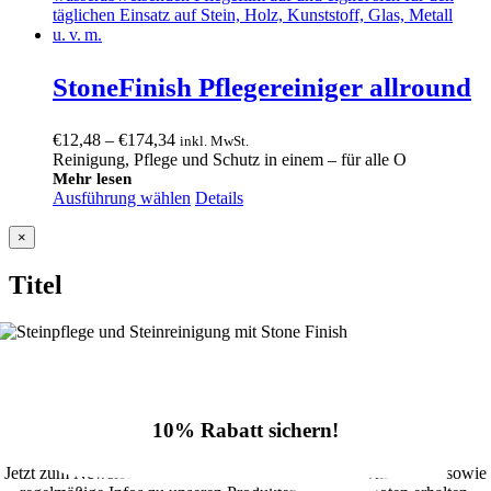
StoneFinish Pflegereiniger allround
Preisspanne:
€
12,48
–
€
174,34
inkl. MwSt.
€12,48
Reinigung, Pflege und Schutz in einem – für alle O
bis
Mehr lesen
Ausführung wählen
€174,34
Details
Close
×
product
quick
Titel
view
10% Rabatt sichern!
Jetzt zum Newsletter anmelden und 10% Rabatt im Onlineshop sowie