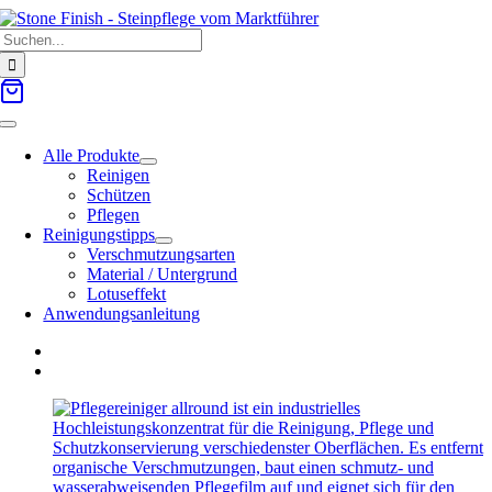
Zum
Suche
Inhalt
nach:
springen
Toggle
Navigation
Alle Produkte
Reinigen
Schützen
Pflegen
Reinigungstipps
Verschmutzungsarten
Material / Untergrund
Lotuseffekt
Anwendungsanleitung