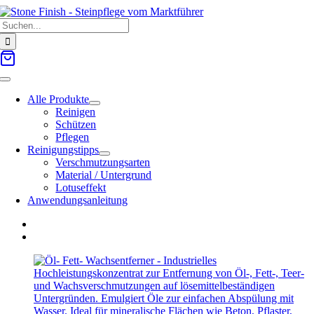
Zum
Suche
Inhalt
nach:
springen
Toggle
Navigation
Alle Produkte
Reinigen
Schützen
Pflegen
Reinigungstipps
Verschmutzungsarten
Material / Untergrund
Lotuseffekt
Anwendungsanleitung