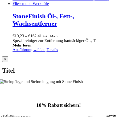
StoneFinish Öl-, Fett-,
Wachsentferner
Preisspanne:
€
19,23
–
€
162,41
inkl. MwSt.
€19,23
Spezialreiniger zur Entfernung hartnäckiger Öl-, T
bis
Mehr lesen
Ausführung wählen
€162,41
Details
Close
×
product
quick
Titel
view
10% Rabatt sichern!
Jetzt zum Newsletter anmelden und 10% Rabatt im Onlineshop sowie