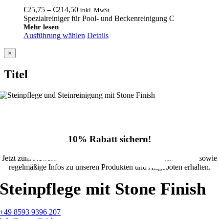
Preisspanne:
€
25,75
–
€
214,50
inkl. MwSt.
€25,75
Spezialreiniger für Pool- und Beckenreinigung C
bis
Mehr lesen
Ausführung wählen
€214,50
Details
Close
×
product
quick
Titel
view
10% Rabatt sichern!
Jetzt zum Newsletter anmelden und 10% Rabatt im Onlineshop sowie
regelmäßige Infos zu unseren Produkten und Angeboten erhalten.
Steinpflege mit Stone Finish
+49 8593 9396 207