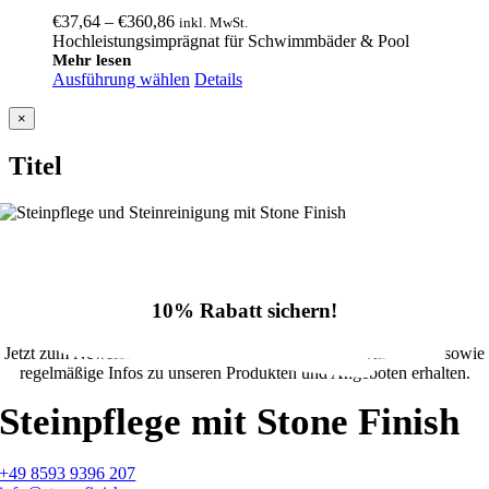
Preisspanne:
€
37,64
–
€
360,86
inkl. MwSt.
€37,64
Hochleistungsimprägnat für Schwimmbäder & Pool
bis
Mehr lesen
Ausführung wählen
€360,86
Details
Close
×
product
quick
Titel
view
10% Rabatt sichern!
Jetzt zum Newsletter anmelden und 10% Rabatt im Onlineshop sowie
regelmäßige Infos zu unseren Produkten und Angeboten erhalten.
Steinpflege mit Stone Finish
+49 8593 9396 207