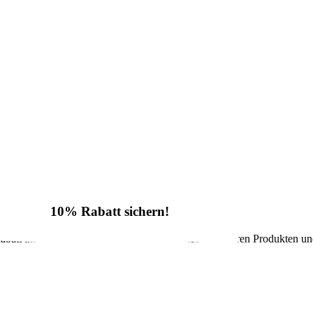
10% Rabatt sichern!
batt im Onlineshop sowie regelmäßige Infos zu unseren Produkten un