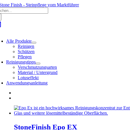
Zum
che
Inhalt
ch:
springen
oggle
avigation
Alle Produkte
Reinigen
Schützen
Pflegen
Reinigungstipps
Verschmutzungsarten
Material / Untergrund
Lotuseffekt
Anwendungsanleitung
StoneFinish Epo EX