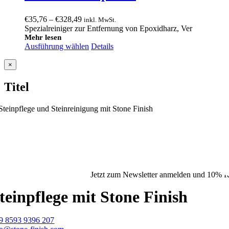
Preisspanne:
€
35,76
–
€
328,49
inkl. MwSt.
€35,76
Spezialreiniger zur Entfernung von Epoxidharz, Ver
bis
Mehr lesen
Ausführung wählen
€328,49
Details
Close
×
product
quick
Titel
view
Jetzt zum Newsletter anmelden und 10% Ra
teinpflege mit Stone Finish
9 8593 9396 207