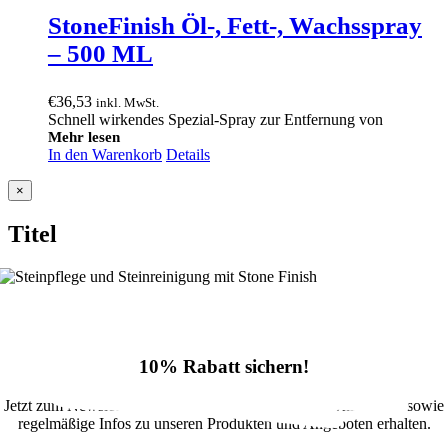
StoneFinish Öl-, Fett-, Wachsspray
– 500 ML
€
36,53
inkl. MwSt.
Schnell wirkendes Spezial-Spray zur Entfernung von
Mehr lesen
In den Warenkorb
Details
Close
×
product
quick
Titel
view
10% Rabatt sichern!
Jetzt zum Newsletter anmelden und 10% Rabatt im Onlineshop sowie
regelmäßige Infos zu unseren Produkten und Angeboten erhalten.