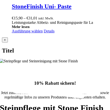
StoneFinish Uni- Paste
Preisspanne:
€
15,90
–
€
31,01
inkl. MwSt.
€15,90
Leistungsstarke Abbeiz- und Reinigungspaste für La
bis
Mehr lesen
Ausführung wählen
€31,01
Details
Close
×
product
quick
Titel
view
10% Rabatt sichern!
Jetzt zum Newsletter anmelden und 10% Rabatt im Onlineshop sowie
regelmäßige Infos zu unseren Produkten und Angeboten erhalten.
Steinpflege mit Stone Finish