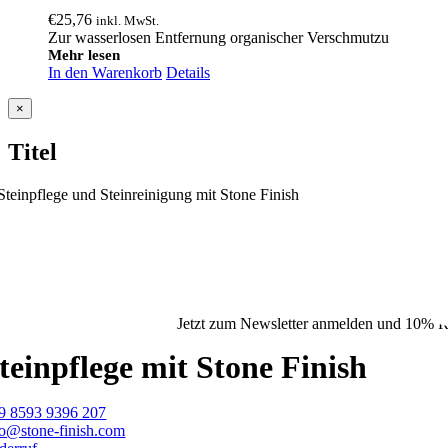
€
25,76
inkl. MwSt.
Zur wasserlosen Entfernung organischer Verschmutzu
Mehr lesen
In den Warenkorb
Details
Close
×
product
quick
Titel
view
Jetzt zum Newsletter anmelden und 10% Ra
teinpflege mit Stone Finish
9 8593 9396 207
fo@stone-finish.com