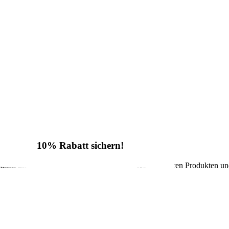
10% Rabatt sichern!
batt im Onlineshop sowie regelmäßige Infos zu unseren Produkten un