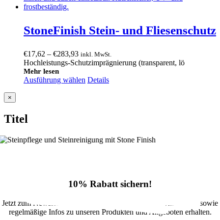
StoneFinish Stein- und Fliesenschutz
Preisspanne:
€
17,62
–
€
283,93
inkl. MwSt.
€17,62
Hochleistungs-Schutzimprägnierung (transparent, lö
bis
Mehr lesen
Ausführung wählen
€283,93
Details
Close
×
product
quick
Titel
view
10% Rabatt sichern!
Jetzt zum Newsletter anmelden und 10% Rabatt im Onlineshop sowie
regelmäßige Infos zu unseren Produkten und Angeboten erhalten.