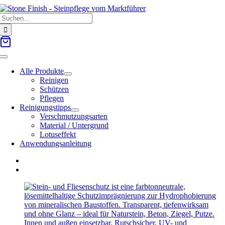
Zum
Suche
Inhalt
nach:
springen
Toggle
Navigation
Alle Produkte
Reinigen
Schützen
Pflegen
Reinigungstipps
Verschmutzungsarten
Material / Untergrund
Lotuseffekt
Anwendungsanleitung