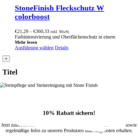
StoneFinish Fleckschutz W
colorboost
Preisspanne:
€
21,29
–
€
360,33
inkl. MwSt.
€21,29
Farbintensivierung und Oberflächenschutz in einem
bis
Mehr lesen
Ausführung wählen
€360,33
Details
Close
×
product
quick
Titel
view
10% Rabatt sichern!
Jetzt zum Newsletter anmelden und 10% Rabatt im Onlineshop sowie
regelmäßige Infos zu unseren Produkten und Angeboten erhalten.