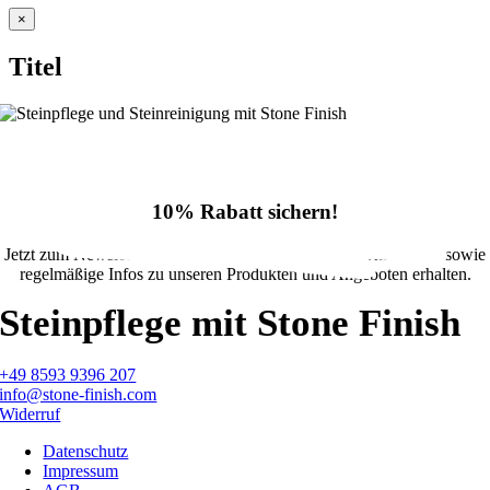
Close
×
product
quick
Titel
view
10% Rabatt sichern!
Jetzt zum Newsletter anmelden und 10% Rabatt im Onlineshop sowie
regelmäßige Infos zu unseren Produkten und Angeboten erhalten.
Steinpflege mit Stone Finish
+49 8593 9396 207
info@stone-finish.com
Widerruf
Datenschutz
Impressum