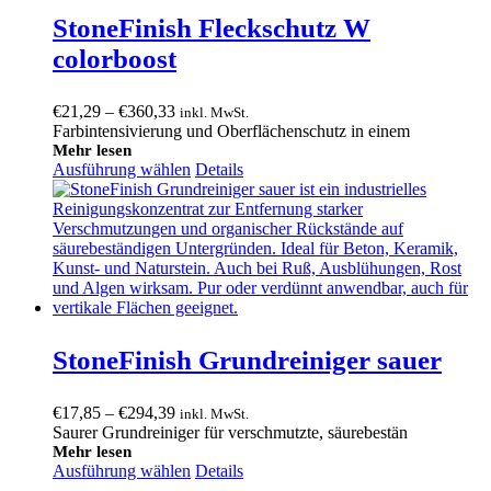
StoneFinish Fleckschutz W
colorboost
Preisspanne:
€
21,29
–
€
360,33
inkl. MwSt.
€21,29
Farbintensivierung und Oberflächenschutz in einem
bis
Mehr lesen
Ausführung wählen
€360,33
Details
StoneFinish Grundreiniger sauer
Preisspanne:
€
17,85
–
€
294,39
inkl. MwSt.
€17,85
Saurer Grundreiniger für verschmutzte, säurebestän
bis
Mehr lesen
Ausführung wählen
€294,39
Details