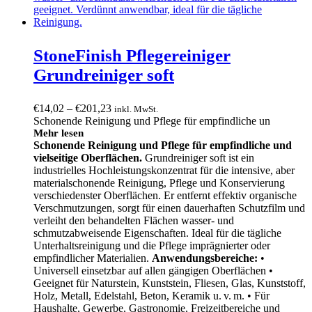
StoneFinish Pflegereiniger
Grundreiniger soft
Preisspanne:
€
14,02
–
€
201,23
inkl. MwSt.
€14,02
Schonende Reinigung und Pflege für empfindliche un
bis
Mehr lesen
Schonende Reinigung und Pflege für empfindliche und
€201,23
vielseitige Oberflächen.
Grundreiniger soft ist ein
industrielles Hochleistungskonzentrat für die intensive, aber
materialschonende Reinigung, Pflege und Konservierung
verschiedenster Oberflächen. Er entfernt effektiv organische
Verschmutzungen, sorgt für einen dauerhaften Schutzfilm und
verleiht den behandelten Flächen wasser- und
schmutzabweisende Eigenschaften. Ideal für die tägliche
Unterhaltsreinigung und die Pflege imprägnierter oder
empfindlicher Materialien.
Anwendungsbereiche:
•
Universell einsetzbar auf allen gängigen Oberflächen •
Geeignet für Naturstein, Kunststein, Fliesen, Glas, Kunststoff,
Holz, Metall, Edelstahl, Beton, Keramik u. v. m. • Für
Haushalte, Gewerbe, Gastronomie, Freizeitbereiche und