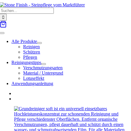
Zum
Suche
Inhalt
nach:
springen
Toggle
Navigation
Alle Produkte
Reinigen
Schützen
Pflegen
Reinigungstipps
Verschmutzungsarten
Material / Untergrund
Lotuseffekt
Anwendungsanleitung