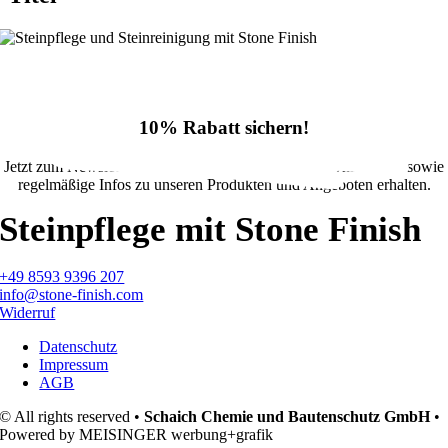
10% Rabatt sichern!
Jetzt zum Newsletter anmelden und 10% Rabatt im Onlineshop sowie
regelmäßige Infos zu unseren Produkten und Angeboten erhalten.
Steinpflege mit Stone Finish
+49 8593 9396 207
info@stone-finish.com
Widerruf
Datenschutz
Impressum
AGB
© All rights reserved •
Schaich Chemie und Bautenschutz GmbH
•
Powered by MEISINGER werbung+grafik