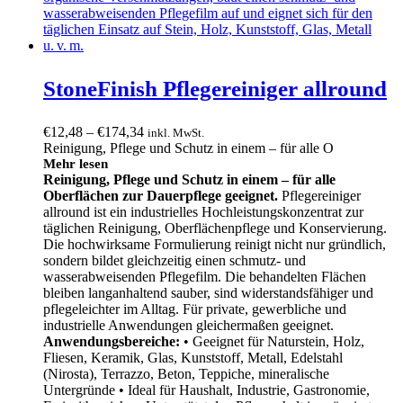
StoneFinish Pflegereiniger allround
Preisspanne:
€
12,48
–
€
174,34
inkl. MwSt.
€12,48
Reinigung, Pflege und Schutz in einem – für alle O
bis
Mehr lesen
Reinigung, Pflege und Schutz in einem – für alle
€174,34
Oberflächen zur Dauerpflege geeignet.
Pflegereiniger
allround ist ein industrielles Hochleistungskonzentrat zur
täglichen Reinigung, Oberflächenpflege und Konservierung.
Die hochwirksame Formulierung reinigt nicht nur gründlich,
sondern bildet gleichzeitig einen schmutz- und
wasserabweisenden Pflegefilm. Die behandelten Flächen
bleiben langanhaltend sauber, sind widerstandsfähiger und
pflegeleichter im Alltag. Für private, gewerbliche und
industrielle Anwendungen gleichermaßen geeignet.
Anwendungsbereiche:
• Geeignet für Naturstein, Holz,
Fliesen, Keramik, Glas, Kunststoff, Metall, Edelstahl
(Nirosta), Terrazzo, Beton, Teppiche, mineralische
Untergründe • Ideal für Haushalt, Industrie, Gastronomie,