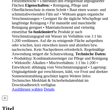
Freizeitbereiche • Unterstützt den Pflegeerhalt imprägnierter
Flächen
Eigenschaften:
• Reinigung, Pflege und
Oberflächenschutz in einem Schritt • Baut einen wasser- und
schmutzabweisenden Film auf • Wirksam gegen organische
Verschmutzungen • Geeignet für die tägliche Wischpflege und
langfristige Reinigung • Für manuelle und maschinelle
Reinigung geeignet • Materialschonend und vielseitig
einsetzbar
So funktioniert’s:
Produkt je nach
Verschmutzungsgrad mit Wasser im Verhältnis von 1:1 bis
1:200 verdünnen. Auf die zu reinigende Fläche aufsprühen
oder wischen, kurz einwirken lassen und abziehen bzw.
nachwischen. Kein Nachpolieren erforderlich. Regelmäßige
Anwendung steigert die Schutzwirkung.
Technische Daten:
• Produkttyp: Kombinationsreiniger zur Pflege und Reinigung
• Wirkstoffe: Alkalien • Mischverhältnis: 1:1 bis 1:200 •
Einwirkzeit: abhängig vom Verschmutzungsgrad • Lagerung:
Originalgebinde gut verschlossen, kühl, vor Frost und direkter
Sonneneinstrahlung geschützt lagern Weitere Infos:
Technisches Merkblatt & Sicherheitsdatenblatt im
Downloadbereich verfügbar.
Ausführung wählen
Details
Close
×
product
quick
Titel
view