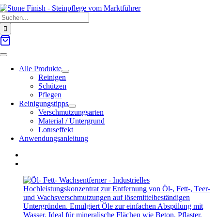
Zum
Suche
Inhalt
nach:
springen
Toggle
Navigation
Alle Produkte
Reinigen
Schützen
Pflegen
Reinigungstipps
Verschmutzungsarten
Material / Untergrund
Lotuseffekt
Anwendungsanleitung