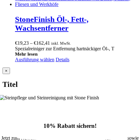
StoneFinish Öl-, Fett-,
Wachsentferner
Preisspanne:
€
19,23
–
€
162,41
inkl. MwSt.
€19,23
Spezialreiniger zur Entfernung hartnäckiger Öl-, T
bis
Mehr lesen
Ausführung wählen
€162,41
Details
Close
×
product
quick
Titel
view
10% Rabatt sichern!
Jetzt zum Newsletter anmelden und 10% Rabatt im Onlineshop sowie