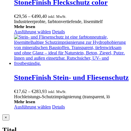
StoneFinish Fleckschutz color
Preisspanne:
€
29,56
–
€
490,40
inkl. MwSt.
€29,56
Industrieerprobte, farbtonvertiefende, lösemittelf
bis
Mehr lesen
Ausführung wählen
€490,40
Details
StoneFinish Stein- und Fliesenschutz
Preisspanne:
€
17,62
–
€
283,93
inkl. MwSt.
€17,62
Hochleistungs-Schutzimprägnierung (transparent, lö
bis
Mehr lesen
Ausführung wählen
€283,93
Details
Close
×
product
quick
Titel
view