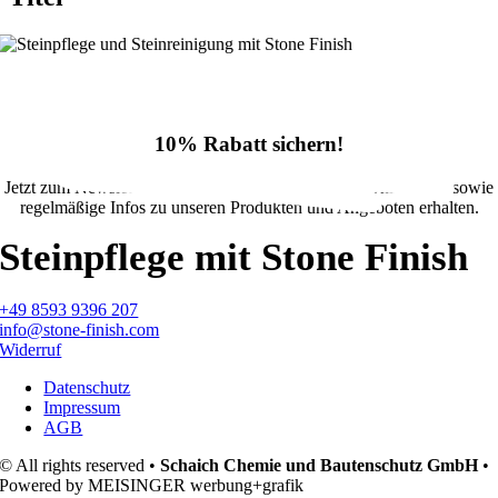
10% Rabatt sichern!
Jetzt zum Newsletter anmelden und 10% Rabatt im Onlineshop sowie
regelmäßige Infos zu unseren Produkten und Angeboten erhalten.
Steinpflege mit Stone Finish
+49 8593 9396 207
info@stone-finish.com
Widerruf
Datenschutz
Impressum
AGB
© All rights reserved •
Schaich Chemie und Bautenschutz GmbH
•
Powered by MEISINGER werbung+grafik