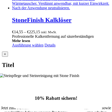
StoneFinish Kalklöser
Preisspanne:
€
14,55
–
€
225,15
inkl. MwSt.
€14,55
Professionelle Kalkentfernung auf säurebeständigen
bis
Mehr lesen
Ausführung wählen
€225,15
Details
Close
×
product
quick
Titel
view
10% Rabatt sichern!
Jetzt zum Newsletter anmelden und 10% Rabatt im Onlineshop sowie