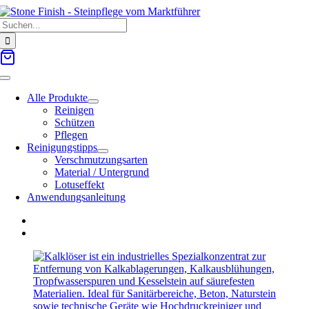
Zum
Suche
Inhalt
nach:
springen
Toggle
Navigation
Alle Produkte
Reinigen
Schützen
Pflegen
Reinigungstipps
Verschmutzungsarten
Material / Untergrund
Lotuseffekt
Anwendungsanleitung