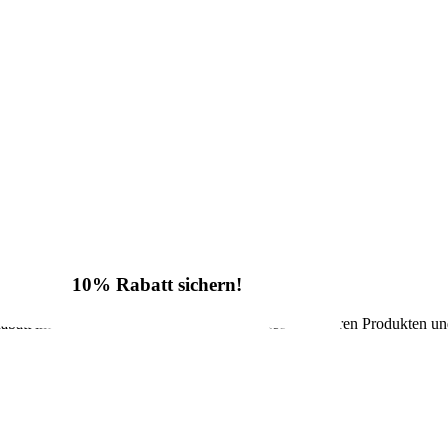
10% Rabatt sichern!
batt im Onlineshop sowie regelmäßige Infos zu unseren Produkten un