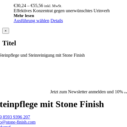
Preisspanne:
€
30,24
–
€
55,56
inkl. MwSt.
€30,24
Effektives Konzentrat gegen unerwünschtes Urinverh
bis
Mehr lesen
Ausführung wählen
€55,56
Details
Close
×
product
quick
Titel
view
Jetzt zum Newsletter anmelden und 10% Ra
teinpflege mit Stone Finish
9 8593 9396 207
fo@stone-finish.com