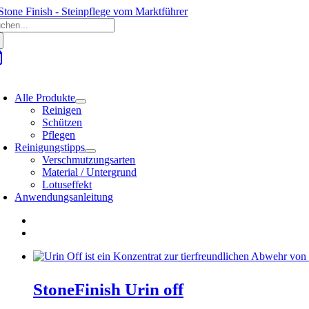
Zum
che
Inhalt
ch:
springen
oggle
avigation
Alle Produkte
Reinigen
Schützen
Pflegen
Reinigungstipps
Verschmutzungsarten
Material / Untergrund
Lotuseffekt
Anwendungsanleitung
StoneFinish Urin off