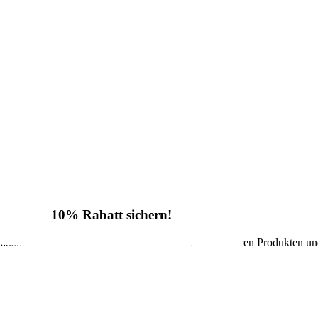
10% Rabatt sichern!
batt im Onlineshop sowie regelmäßige Infos zu unseren Produkten un