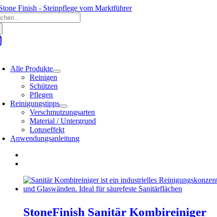
Zum
che
Inhalt
ch:
springen
oggle
avigation
Alle Produkte
Reinigen
Schützen
Pflegen
Reinigungstipps
Verschmutzungsarten
Material / Untergrund
Lotuseffekt
Anwendungsanleitung
StoneFinish Sanitär Kombireiniger