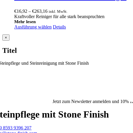
Preisspanne:
€
16,92
–
€
263,16
inkl. MwSt.
€16,92
Kraftvoller Reiniger für alle stark beanspruchten
bis
Mehr lesen
Ausführung wählen
€263,16
Details
Close
×
product
quick
Titel
view
Jetzt zum Newsletter anmelden und 10% Ra
teinpflege mit Stone Finish
9 8593 9396 207