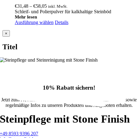
Preisspanne:
€
31,48
–
€
58,05
inkl. MwSt.
€31,48
Schleif- und Polierpulver für kalkhaltige Steinböd
bis
Mehr lesen
Ausführung wählen
€58,05
Details
Close
×
product
quick
Titel
view
10% Rabatt sichern!
Jetzt zum Newsletter anmelden und 10% Rabatt im Onlineshop sowie
regelmäßige Infos zu unseren Produkten und Angeboten erhalten.
Steinpflege mit Stone Finish
+49 8593 9396 207