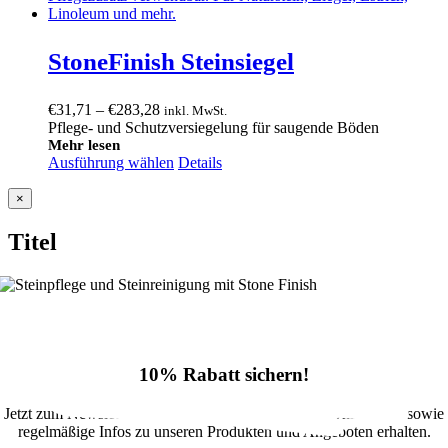
StoneFinish Steinsiegel
Preisspanne:
€
31,71
–
€
283,28
inkl. MwSt.
€31,71
Pflege- und Schutzversiegelung für saugende Böden
bis
Mehr lesen
Ausführung wählen
€283,28
Details
Close
×
product
quick
Titel
view
10% Rabatt sichern!
Jetzt zum Newsletter anmelden und 10% Rabatt im Onlineshop sowie
regelmäßige Infos zu unseren Produkten und Angeboten erhalten.