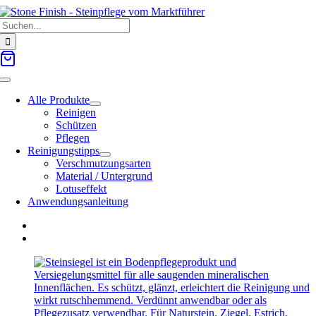
Zum
Suche
Inhalt
nach:
springen
Toggle
Navigation
Alle Produkte
Reinigen
Schützen
Pflegen
Reinigungstipps
Verschmutzungsarten
Material / Untergrund
Lotuseffekt
Anwendungsanleitung