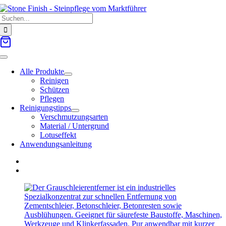
Zum
Suche
Inhalt
nach:
springen
Toggle
Navigation
Alle Produkte
Reinigen
Schützen
Pflegen
Reinigungstipps
Verschmutzungsarten
Material / Untergrund
Lotuseffekt
Anwendungsanleitung