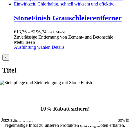
StoneFinish Grauschleierentferner
Preisspanne:
€
13,36
–
€
196,74
inkl. MwSt.
€13,36
Zuverlässige Entfernung von Zement- und Betonschle
bis
Mehr lesen
Ausführung wählen
€196,74
Details
Close
×
product
quick
Titel
view
10% Rabatt sichern!
Jetzt zum Newsletter anmelden und 10% Rabatt im Onlineshop sowie
regelmäßige Infos zu unseren Produkten und Angeboten erhalten.