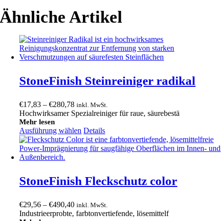
Ähnliche Artikel
StoneFinish Steinreiniger radikal
Preisspanne:
€
17,83
–
€
280,78
inkl. MwSt.
€17,83
Hochwirksamer Spezialreiniger für raue, säurebestä
bis
Mehr lesen
Ausführung wählen
€280,78
Details
StoneFinish Fleckschutz color
Preisspanne:
€
29,56
–
€
490,40
inkl. MwSt.
€29,56
Industrieerprobte, farbtonvertiefende, lösemittelf