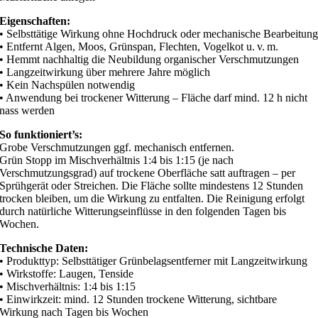
Eigenschaften:
• Selbsttätige Wirkung ohne Hochdruck oder mechanische Bearbeitun
• Entfernt Algen, Moos, Grünspan, Flechten, Vogelkot u. v. m.
• Hemmt nachhaltig die Neubildung organischer Verschmutzungen
• Langzeitwirkung über mehrere Jahre möglich
• Kein Nachspülen notwendig
• Anwendung bei trockener Witterung – Fläche darf mind. 12 h nicht
nass werden
So funktioniert’s:
Grobe Verschmutzungen ggf. mechanisch entfernen.
Grün Stopp im Mischverhältnis 1:4 bis 1:15 (je nach
Verschmutzungsgrad) auf trockene Oberfläche satt auftragen – per
Sprühgerät oder Streichen. Die Fläche sollte mindestens 12 Stunden
trocken bleiben, um die Wirkung zu entfalten. Die Reinigung erfolgt
durch natürliche Witterungseinflüsse in den folgenden Tagen bis
Wochen.
Technische Daten:
• Produkttyp: Selbsttätiger Grünbelagsentferner mit Langzeitwirkung
• Wirkstoffe: Laugen, Tenside
• Mischverhältnis: 1:4 bis 1:15
• Einwirkzeit: mind. 12 Stunden trockene Witterung, sichtbare
Wirkung nach Tagen bis Wochen