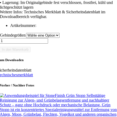
• Lagerung: Im Originalgebinde fest verschlossen, frostfrei, kühl und
lichtgeschützt lagern
Weitere Infos: Technisches Merkblatt & Sicherheitsdatenblatt im
Downloadbereich verfügbar.
Artikelnummer:
Gebindegrößen
StoneFinish
Grün
Stopp
In den Warenkorb
Menge
um Downloaden
icherheitsdatenblatt
echnischesmerkblatt
Vorher / Nachher Fotos