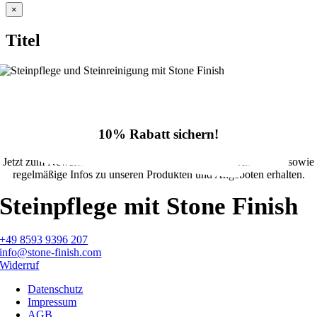
Close
×
product
quick
Titel
view
10% Rabatt sichern!
Jetzt zum Newsletter anmelden und 10% Rabatt im Onlineshop sowie
regelmäßige Infos zu unseren Produkten und Angeboten erhalten.
Steinpflege mit Stone Finish
+49 8593 9396 207
info@stone-finish.com
Widerruf
Datenschutz
Impressum
AGB