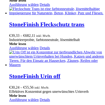
bis
Mehr lesen
Ausführung wählen
€490,40
Details
StoneFinish Fleckschutz trans
Preisspanne:
€
39,33
–
€
682,11
inkl. MwSt.
€39,33
Industrieerprobte, farbtonneutrale, lösemittelhalt
bis
Mehr lesen
Ausführung wählen
€682,11
Details
StoneFinish Urin off
Preisspanne:
€
30,24
–
€
55,56
inkl. MwSt.
€30,24
Effektives Konzentrat gegen unerwünschtes Urinverh
bis
Mehr lesen
Ausführung wählen
€55,56
Details