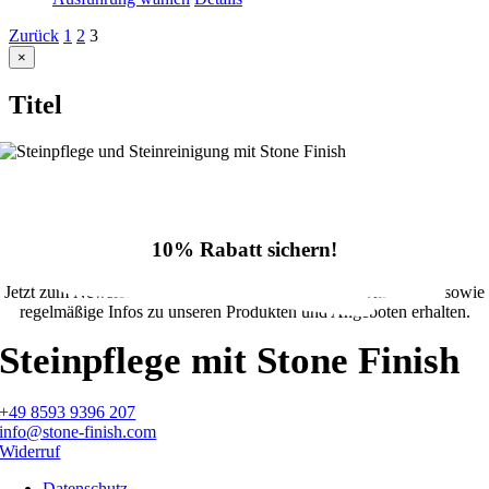
Zurück
1
2
3
Close
×
product
quick
Titel
view
10% Rabatt sichern!
Jetzt zum Newsletter anmelden und 10% Rabatt im Onlineshop sowie
regelmäßige Infos zu unseren Produkten und Angeboten erhalten.
Steinpflege mit Stone Finish
+49 8593 9396 207
info@stone-finish.com
Widerruf
Datenschutz