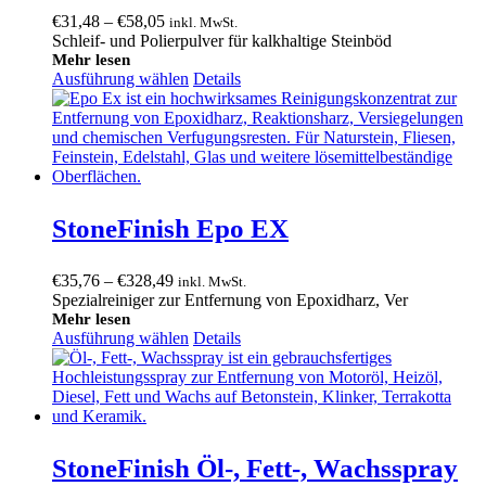
Preisspanne:
€
31,48
–
€
58,05
inkl. MwSt.
€31,48
Schleif- und Polierpulver für kalkhaltige Steinböd
bis
Mehr lesen
Ausführung wählen
€58,05
Details
StoneFinish Epo EX
Preisspanne:
€
35,76
–
€
328,49
inkl. MwSt.
€35,76
Spezialreiniger zur Entfernung von Epoxidharz, Ver
bis
Mehr lesen
Ausführung wählen
€328,49
Details
StoneFinish Öl-, Fett-, Wachsspray