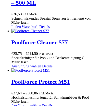
– 500 ML
€
36,53
inkl. MwSt.
Schnell wirkendes Spezial-Spray zur Entfernung von
Mehr lesen
In den Warenkorb
Details
Poolforce Cleaner S77
Preisspanne:
€
25,75
–
€
214,50
inkl. MwSt.
€25,75
Spezialreiniger für Pool- und Beckenreinigung C
bis
Mehr lesen
Ausführung wählen
€214,50
Details
PoolForce Protect M51
Preisspanne:
€
37,64
–
€
360,86
inkl. MwSt.
€37,64
Hochleistungsimprägnat für Schwimmbäder & Pool
bis
Mehr lesen
Ausführung wählen
€360,86
Details